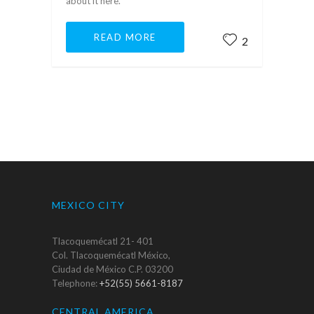
about it here.
READ MORE
2
MEXICO CITY
Tlacoquemécatl 21- 401
Col. Tlacoquemécatl México,
Ciudad de México C.P. 03200
Telephone:
+52(55) 5661-8187
CENTRAL AMERICA