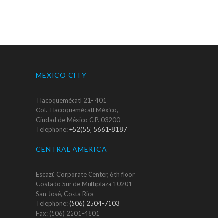
MEXICO CITY
Tlacoquemécatl 21- 401
Col. Tlacoquemécatl México,
Ciudad de México C.P. 03200
Telephone:
+52(55) 5661-8187
CENTRAL AMERICA
Escazú Corporate Center, 6th floor
Costado Sur de Multiplaza 10201
San José, Costa Rica
Telephone:
(506) 2504-7103
Fax: (506) 2201-4801