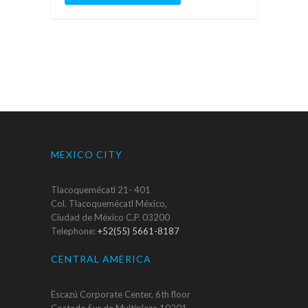
MEXICO CITY
Tlacoquemécatl 21- 401
Col. Tlacoquemécatl México,
Ciudad de México C.P. 03200
Telephone:
+52(55) 5661-8187
CENTRAL AMERICA
Escazú Corporate Center, 6th floor
Costado Sur de Multiplaza 10201