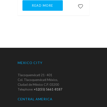
READ MORE
MEXICO CITY
Tlacoquemécatl 21- 401
Col. Tlacoquemécatl México,
Ciudad de México C.P. 03200
Telephone:
+52(55) 5661-8187
CENTRAL AMERICA