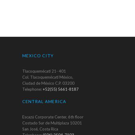
MEXICO CITY
Tlacoquemécatl 21- 401
Col. Tlacoquemécatl México,
Ciudad de México C.P. 03200
Telephone:
+52(55) 5661-8187
CENTRAL AMERICA
Escazú Corporate Center, 6th floor
Costado Sur de Multiplaza 10201
San José, Costa Rica
Telephone:
(506) 2504-7103