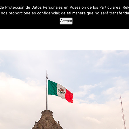
de Protección de Datos Personales en Posesión de los Particulares, Rel
e nos proporcione es confidencial; de tal manera que no será transferida 
HOME
ABOUT US
SERVICES
RESOUR
Acepto