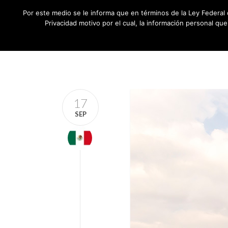
Por este medio se le informa que en términos de la Ley Federal 
Privacidad motivo por el cual, la información personal qu
17
SEP