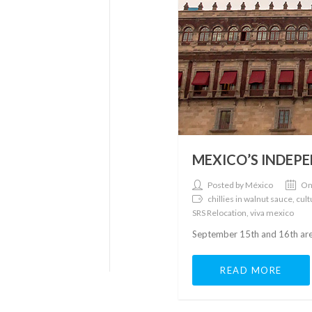
MEXICO’S INDEP
Posted by México
On
chillies in walnut sauce, cu
SRS Relocation, viva mexico
September 15th and 16th are
READ MORE