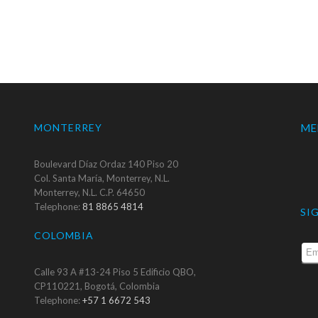
MONTERREY
ME
Boulevard Díaz Ordaz 140 Piso 20
Col. Santa María, Monterrey, N.L.
Monterrey, N.L. C.P. 64650
Telephone:
81 8865 4814
SI
COLOMBIA
Calle 93 A #13-24 Piso 5 Edificio QBO,
CP110221, Bogotá, Colombia
Telephone:
+57 1 6672 543