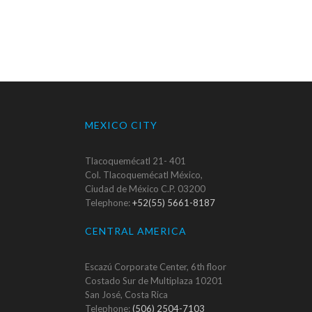
MEXICO CITY
Tlacoquemécatl 21- 401
Col. Tlacoquemécatl México,
Ciudad de México C.P. 03200
Telephone:
+52(55) 5661-8187
CENTRAL AMERICA
Escazú Corporate Center, 6th floor
Costado Sur de Multiplaza 10201
San José, Costa Rica
Telephone:
(506) 2504-7103