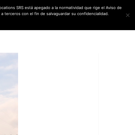
ocations SRS está apegado a la normatividad que rige el Aviso de
a terceros con el fin de salvaguardar su confidencialidad.
CES
NEWSLETTER
CONTACT US