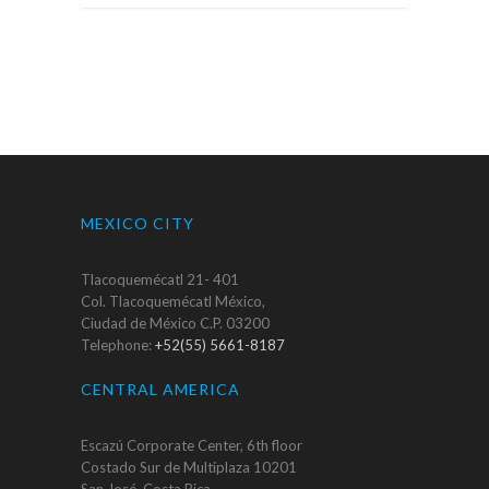
MEXICO CITY
Tlacoquemécatl 21- 401
Col. Tlacoquemécatl México,
Ciudad de México C.P. 03200
Telephone:
+52(55) 5661-8187
CENTRAL AMERICA
Escazú Corporate Center, 6th floor
Costado Sur de Multiplaza 10201
San José, Costa Rica