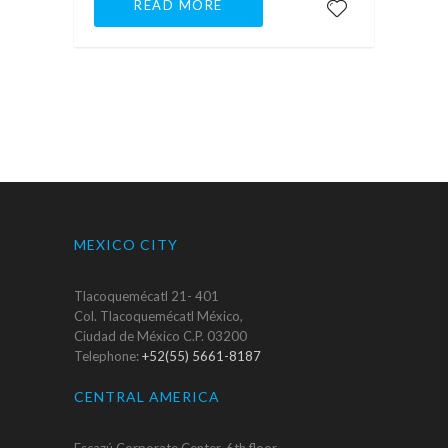
READ MORE
MEXICO CITY
Tlacoquemécatl 21- 401
Col. Tlacoquemécatl México,
Ciudad de México C.P. 03200
Telephone:
+52(55) 5661-8187
CENTRAL AMERICA
Escazú Corporate Center, 6th floor