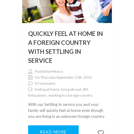
QUICKLY FEEL AT HOME IN
A FOREIGN COUNTRY
WITH SETTLING IN
SERVICE
Posted by México
On Thursday September 17th, 2015
0 Comments
feeling at home, living abroad, SRS
Relocations, working in a foreign country
With our Settling In service you and your
family will quickly feel at home even though
you are living in an unknown foreign country.
READ MORE