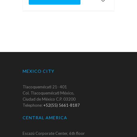
MEXICO CITY
Tlacoquemécatl 21- 401
Col. Tlacoquemécatl México,
Ciudad de México C.P. 03200
Telephone:
+52(55) 5661-8187
CENTRAL AMERICA
Escazú Corporate Center, 6th floor