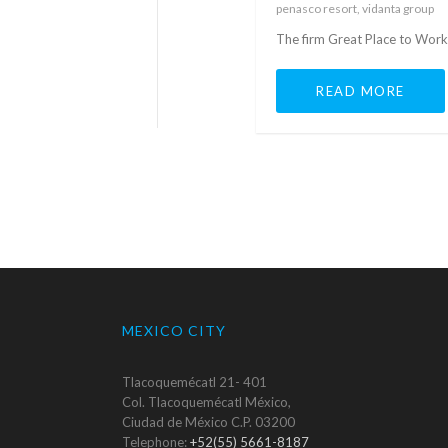
penasco resort, vidanta group
The firm Great Place to Work 
READ MORE
MEXICO CITY
Tlacoquemécatl 21- 401
Col. Tlacoquemécatl México,
Ciudad de México C.P. 03200
Telephone:
+52(55) 5661-8187