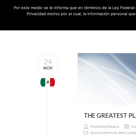
Por este medio se le informa que en términos de la Ley Federal 
Privacidad motivo por el cual, la información personal qu
24
NOV
THE GREATEST PL
Posted by México
On
alcoa monterrey, best compa