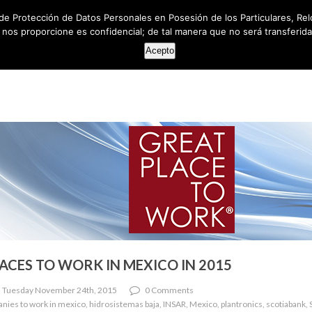
de Protección de Datos Personales en Posesión de los Particulares, Rel
e nos proporcione es confidencial; de tal manera que no será transferida 
HOME
ABOUT US
SERVICES
RESOUR
Acepto
ACES TO WORK IN MEXICO IN 2015
 Tuesday November 24th, 2015
0 Comments
nies to work in mexico, hidrosistemas baja, INSAR, Mexico, plantronics, scotiabank,