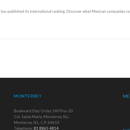
has published its international ranking. Discover what Mexican companies rea
MONTERREY
ME
Boulevard Díaz Ordaz 140 Piso 20
Col. Santa María, Monterrey, N.L.
Monterrey, N.L. C.P. 64650
Telephone:
81 8865 4814