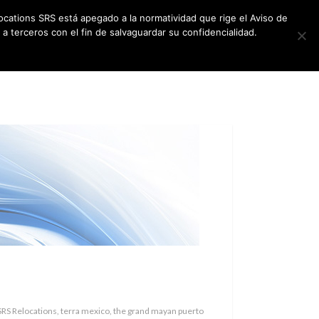
ocations SRS está apegado a la normatividad que rige el Aviso de
a terceros con el fin de salvaguardar su confidencialidad.
CES
NEWSLETTER
CONTACT US
 SRS Relocations, terra mexico, the grand mayan puerto