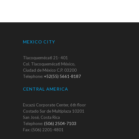
MEXICO CITY
Tlacoquemécatl 21- 401
Col. Tlacoquemécatl México,
Ciudad de México C.P. 03200
Telephone:
+52(55) 5661-8187
CENTRAL AMERICA
Escazú Corporate Center, 6th floor
Costado Sur de Multiplaza 10201
San José, Costa Rica
Telephone:
(506) 2504-7103
Fax: (506) 2201-4801