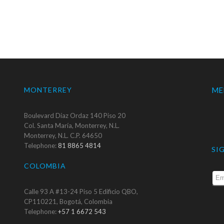
MONTERREY
ME
Boulevard Díaz Ordaz 140 Piso 20
Col. Santa María, Monterrey, N.L.
Monterrey, N.L. C.P. 64650
Telephone:
81 8865 4814
SI
COLOMBIA
Calle 93 A #13-24 Piso 5 Edificio QBO,
CP110221, Bogotá, Colombia
Telephone:
+57 1 6672 543