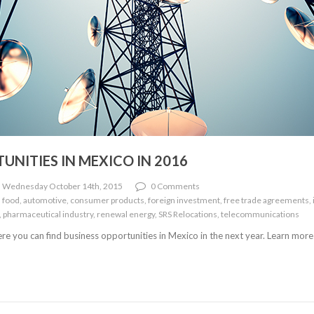
UNITIES IN MEXICO IN 2016
 Wednesday October 14th, 2015
0 Comments
 food, automotive, consumer products, foreign investment, free trade agreements, i
, pharmaceutical industry, renewal energy, SRS Relocations, telecommunications
re you can find business opportunities in Mexico in the next year. Learn mor