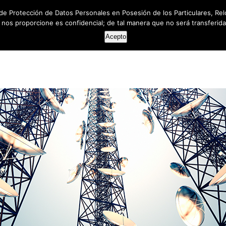
de Protección de Datos Personales en Posesión de los Particulares, Rel
e nos proporcione es confidencial; de tal manera que no será transferida 
HOME
ABOUT US
SERVICES
RESOUR
Acepto