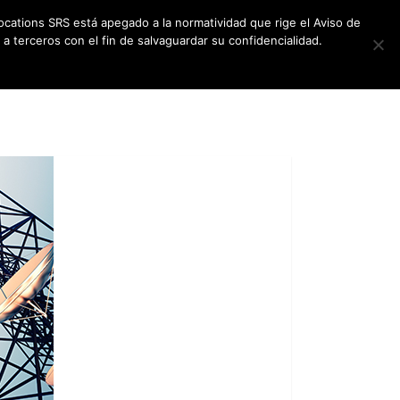
ocations SRS está apegado a la normatividad que rige el Aviso de
a terceros con el fin de salvaguardar su confidencialidad.
CES
NEWSLETTER
CONTACT US