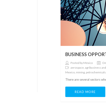
BUSINESS OPPORT
Posted by México
On
aerospace, agribusiness and
Mexico, mining, petrochemicals
There are several sectors whe
READ MORE