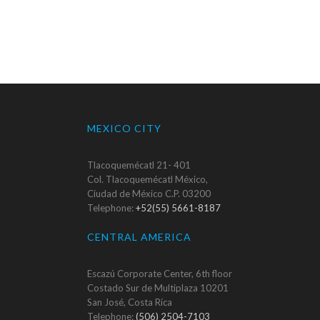
MEXICO CITY
Tlacoquemécatl 21- 401
Col. Tlacoquemécatl México,
Ciudad de México C.P. 03200
Telephone:
+52(55) 5661-8187
CENTRAL AMERICA
Escazú Corporate Center, 6th floor
Costado Sur de Multiplaza 10201
San José, Costa Rica
Telephone:
(506) 2504-7103