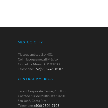
MEXICO CITY
Tlacoquemécatl 21- 401
Col. Tlacoquemécatl México,
Ciudad de México C.P. 03200
Telephone:
+52(55) 5661-8187
CENTRAL AMERICA
Escazú Corporate Center, 6th floor
Costado Sur de Multiplaza 10201
San José, Costa Rica
Telephone:
(506) 2504-7103