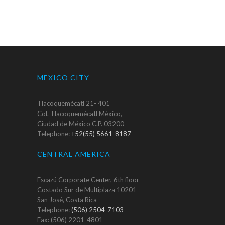
MEXICO CITY
Tlacoquemécatl 21- 401
Col. Tlacoquemécatl México,
Ciudad de México C.P. 03200
Telephone:
+52(55) 5661-8187
CENTRAL AMERICA
Escazú Corporate Center, 6th floor
Costado Sur de Multiplaza 10201
San José, Costa Rica
Telephone:
(506) 2504-7103
Fax: (506) 2201-4801