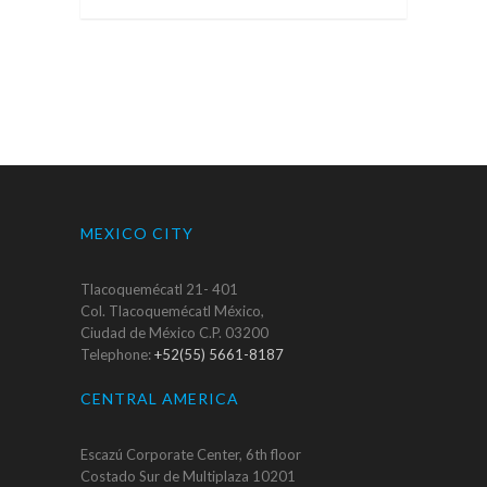
MEXICO CITY
Tlacoquemécatl 21- 401
Col. Tlacoquemécatl México,
Ciudad de México C.P. 03200
Telephone:
+52(55) 5661-8187
CENTRAL AMERICA
Escazú Corporate Center, 6th floor
Costado Sur de Multiplaza 10201