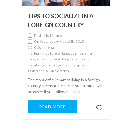
TIPS TO SOCIALIZE IN A
FOREIGN COUNTRY
Posted by México
On Wednesday May 13th, 2015
0 Comments
learning a foreign language, living in a
foreign country, searching for nationals,
socializing in a foreign country, spouse
assistance, SRS Relocations
The most difficult part of living in a foreign
country seems to be socialization, but it will
be easier if you follow this tips.
READ MORE