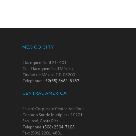
MEXICO CITY
Tlacoquemécatl 21- 401
Col. Tlacoquemécatl México,
Ciudad de México C.P. 03200
Telephone:
+52(55) 5661-8187
CENTRAL AMERICA
Escazú Corporate Center, 6th floor
Costado Sur de Multiplaza 10201
San José, Costa Rica
Telephone:
(506) 2504-7103
Fax: (506) 2201-4801