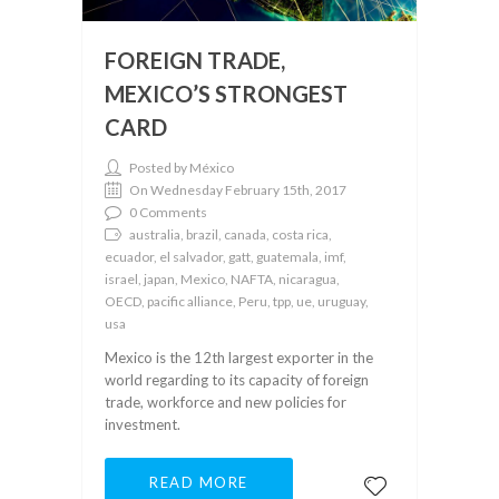
FOREIGN TRADE,
MEXICO’S STRONGEST
CARD
Posted by México
On Wednesday February 15th, 2017
0 Comments
australia, brazil, canada, costa rica,
ecuador, el salvador, gatt, guatemala, imf,
israel, japan, Mexico, NAFTA, nicaragua,
OECD, pacific alliance, Peru, tpp, ue, uruguay,
usa
Mexico is the 12th largest exporter in the
world regarding to its capacity of foreign
trade, workforce and new policies for
investment.
READ MORE