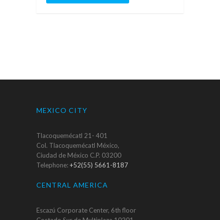
MEXICO CITY
Tlacoquemécatl 21- 401
Col. Tlacoquemécatl México,
Ciudad de México C.P. 03200
Telephone:
+52(55) 5661-8187
CENTRAL AMERICA
Escazú Corporate Center, 6th floor
Costado Sur de Multiplaza 10201