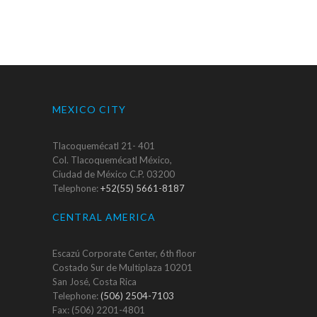
MEXICO CITY
Tlacoquemécatl 21- 401
Col. Tlacoquemécatl México,
Ciudad de México C.P. 03200
Telephone:
+52(55) 5661-8187
CENTRAL AMERICA
Escazú Corporate Center, 6th floor
Costado Sur de Multiplaza 10201
San José, Costa Rica
Telephone:
(506) 2504-7103
Fax: (506) 2201-4801