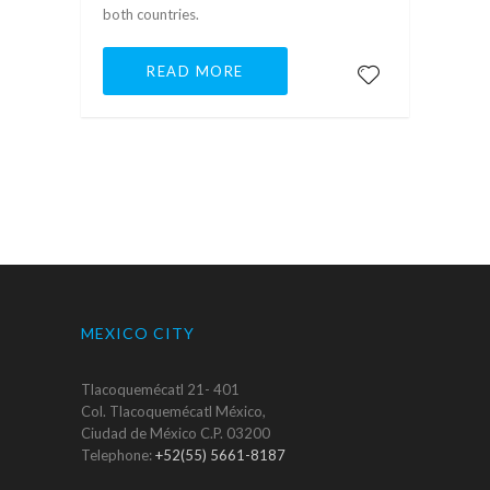
both countries.
READ MORE
MEXICO CITY
Tlacoquemécatl 21- 401
Col. Tlacoquemécatl México,
Ciudad de México C.P. 03200
Telephone:
+52(55) 5661-8187