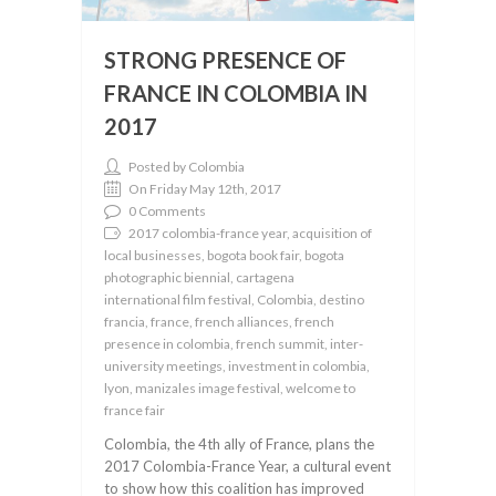
STRONG PRESENCE OF
FRANCE IN COLOMBIA IN
2017
Posted by Colombia
On Friday May 12th, 2017
0 Comments
2017 colombia-france year, acquisition of
local businesses, bogota book fair, bogota
photographic biennial, cartagena
international film festival, Colombia, destino
francia, france, french alliances, french
presence in colombia, french summit, inter-
university meetings, investment in colombia,
lyon, manizales image festival, welcome to
france fair
Colombia, the 4th ally of France, plans the
2017 Colombia-France Year, a cultural event
to show how this coalition has improved