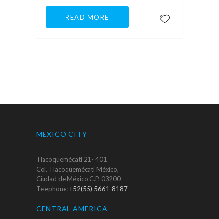
READ MORE
MEXICO CITY
Tlacoquemécatl 21- 401
Col. Tlacoquemécatl México,
Ciudad de México C.P. 03200
Telephone:
+52(55) 5661-8187
CENTRAL AMERICA