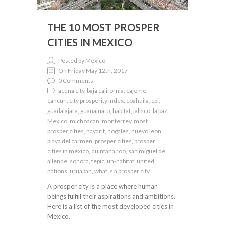
THE 10 MOST PROSPER
CITIES IN MEXICO
Posted by México
On Friday May 12th, 2017
0 Comments
acuña city, baja california, cajeme,
cancun, city prosperity index, coahuila, cpi,
guadalajara, guanajuato, habitat, jalisco, la paz,
Mexico, michoacan, monterrey, most
prosper cities, nayarit, nogales, nuevo leon,
playa del carmen, prosper cities, prosper
cities in mexico, quintana roo, san miguel de
allende, sonora, tepic, un-habitat, united
nations, uruapan, what is a prosper city
A prosper city is a place where human
beings fulfill their aspirations and ambitions.
Here is a list of the most developed cities in
Mexico.