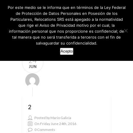
Por este medio se le informa que en términos de la Ley Federal
de Protección de Datos Personales en Posesión de los
Particulares, Relocations SRS está apegado a la normatividad
que rige el Aviso de Privacidad motivo por el cual, la
información personal que nos proporcione es confidencial; de
tal manera que no será transferida a terceros con el fin de
salvaguardar su confidencialidad.
Acepto
24
JUN
2
Posted by Mario Galicia
On Friday June 24th, 2016
0 Comments