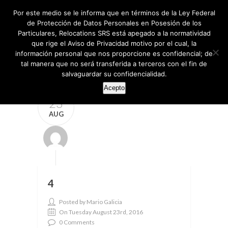
Por este medio se le informa que en términos de la Ley Federal
de Protección de Datos Personales en Posesión de los
Particulares, Relocations SRS está apegado a la normatividad
que rige el Aviso de Privacidad motivo por el cual, la
información personal que nos proporcione es confidencial; de
tal manera que no será transferida a terceros con el fin de
salvaguardar su confidencialidad.
Acepto
23
AUG
4
Posted by Mario Galicia
On Tuesday August 23rd, 2016
0 Comments