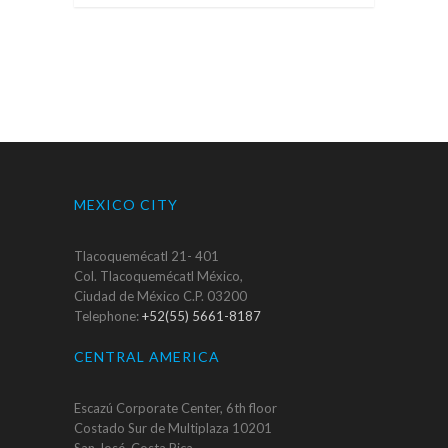
MEXICO CITY
Tlacoquemécatl 21- 401
Col. Tlacoquemécatl México,
Ciudad de México C.P. 03200
Telephone:
+52(55) 5661-8187
CENTRAL AMERICA
Escazú Corporate Center, 6th floor
Costado Sur de Multiplaza 10201
San José, Costa Rica