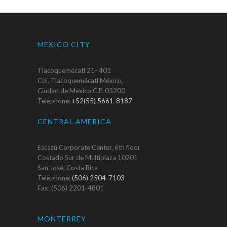
MEXICO CITY
Tlacoquemécatl 21- 401
Col. Tlacoquemécatl México,
Ciudad de México C.P. 03200
Telephone:
+52(55) 5661-8187
CENTRAL AMERICA
Escazú Corporate Center, 6th floor
Costado Sur de Multiplaza 10201
San José, Costa Rica
Telephone:
(506) 2504-7103
Fax: (506) 2201-4801
MONTERREY