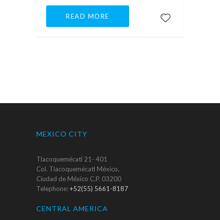
READ MORE
MEXICO CITY
Tlacoquemécatl 21- 401
Col. Tlacoquemécatl México,
Ciudad de México C.P. 03200
Telephone:
+52(55) 5661-8187
CENTRAL AMERICA