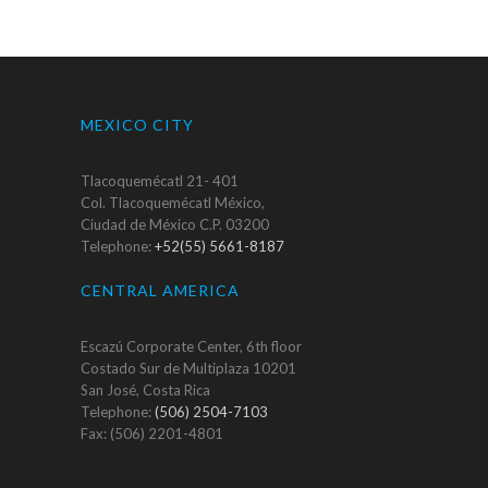
MEXICO CITY
Tlacoquemécatl 21- 401
Col. Tlacoquemécatl México,
Ciudad de México C.P. 03200
Telephone:
+52(55) 5661-8187
CENTRAL AMERICA
Escazú Corporate Center, 6th floor
Costado Sur de Multiplaza 10201
San José, Costa Rica
Telephone:
(506) 2504-7103
Fax: (506) 2201-4801