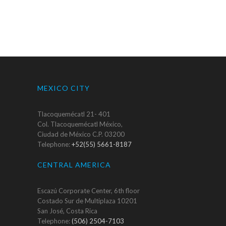
MEXICO CITY
Tlacoquemécatl 21- 401
Col. Tlacoquemécatl México,
Ciudad de México C.P. 03200
Telephone:
+52(55) 5661-8187
CENTRAL AMERICA
Escazú Corporate Center, 6th floor
Costado Sur de Multiplaza 10201
San José, Costa Rica
Telephone:
(506) 2504-7103